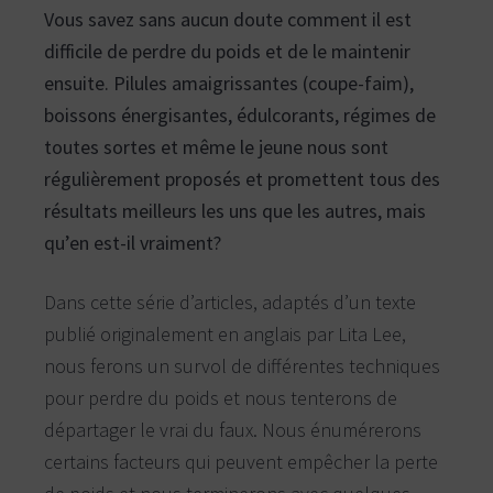
n
Vous savez sans aucun doute comment il est
a
v
i
t
l
difficile de perdre du poids et de le maintenir
l
u
e
,
ensuite. Pilules amaigrissantes (coupe-faim),
r
L
a
o
v
boissons énergisantes, édulcorants, régimes de
a
p
l
,
toutes sortes et même le jeune nous sont
a
M
i
t
r
régulièrement proposés et promettent tous des
a
h
b
e
résultats meilleurs les uns que les autres, mais
e
l
e
e
t
qu’en est-il vraiment?
l
t
a
r
s
i
v
Dans cette série d’articles, adaptés d’un texte
e
e
-
r
n
publié originalement en anglais par Lita Lee,
o
v
r
d
nous ferons un survol de différentes techniques
i
.
c
pour perdre du poids et nous tenterons de
e
départager le vrai du faux. Nous énumérerons
s
d
certains facteurs qui peuvent empêcher la perte
e