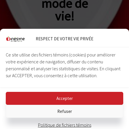
mode de
vie!
RESPECT DE VOTRE VIE PRIVÉE
Ce site utilise des fichiers témoins (cookies) pour améliorer
votre expérience de navigation, diffuser du contenu
personnalisé et analyser les statistiques de visites. En cliquant
F
sur ACCEPTER, vous consentez à cette utilisation.
o
o
Accepter
t
Refuser
COPYRIGHT © 2026 · KINÉSYNE CONSULTANTS INC. · TOUS DROITS
e
RÉSERVÉS
Politique de fichiers témoins