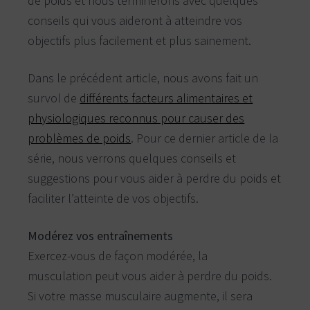
de poids et nous terminerons avec quelques
c
conseils qui vous aideront à atteindre vos
o
a
objectifs plus facilement et plus sainement.
c
h
i
Dans le précédent article, nous avons fait un
n
survol de
différents facteurs alimentaires et
g
physiologiques reconnus pour causer des
a
l
problèmes de poids
. Pour ce dernier article de la
i
série, nous verrons quelques conseils et
m
e
suggestions pour vous aider à perdre du poids et
n
faciliter l’atteinte de vos objectifs.
t
a
i
Modérez vos entraînements
r
Exercez-vous de façon modérée, la
e
musculation peut vous aider à perdre du poids.
Si votre masse musculaire augmente, il sera