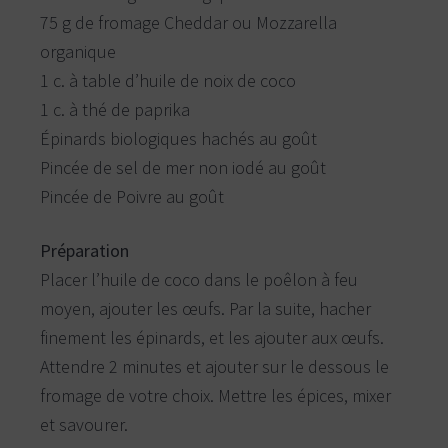
n
a
v
75 g de fromage Cheddar ou Mozzarella
i
t
l
l
organique
u
e
,
r
L
1 c. à table d’huile de noix de coco
a
o
v
a
1 c. à thé de paprika
p
l
,
a
Épinards biologiques hachés au goût
M
i
t
r
Pincée de sel de mer non iodé au goût
a
h
b
e
Pincée de Poivre au goût
e
l
e
e
t
l
t
a
r
Préparation
s
i
v
e
Placer l’huile de coco dans le poêlon à feu
e
-
r
n
moyen, ajouter les œufs. Par la suite, hacher
o
v
r
d
finement les épinards, et les ajouter aux œufs.
i
.
c
Attendre 2 minutes et ajouter sur le dessous le
e
fromage de votre choix. Mettre les épices, mixer
s
d
et savourer.
e