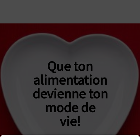
Que ton
alimentation
devienne ton
mode de
vie!