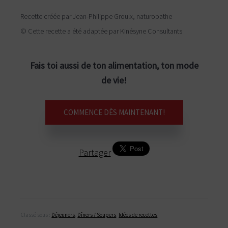
c
o
Recette créée par Jean-Philippe Groulx, naturopathe
a
© Cette recette a été adaptée par Kinésyne Consultants
c
h
i
Fais toi aussi de ton alimentation, ton mode
n
g
de vie!
a
l
i
COMMENCE DÈS MAINTENANT!
m
e
n
t
Partager
a
i
r
e
Classé sous :
Déjeuners
,
Dîners / Soupers
,
Idées de recettes