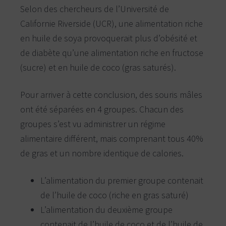
n
Selon des chercheurs de l’Université de
a
v
i
t
l
Californie Riverside (UCR), une alimentation riche
l
u
e
,
en huile de soya provoquerait plus d’obésité et
r
L
a
o
v
de diabète qu’une alimentation riche en fructose
a
p
l
,
(sucre) et en huile de coco (gras saturés).
a
M
i
t
r
a
h
b
Pour arriver à cette conclusion, des souris mâles
e
e
l
e
ont été séparées en 4 groupes. Chacun des
e
t
l
t
a
groupes s’est vu administrer un régime
r
s
i
v
alimentaire différent, mais comprenant tous 40%
e
e
-
r
n
de gras et un nombre identique de calories.
o
v
r
d
i
.
L’alimentation du premier groupe contenait
c
e
de l’huile de coco (riche en gras saturé)
s
L’alimentation du deuxième groupe
d
e
contenait de l’huile de coco et de l’huile de