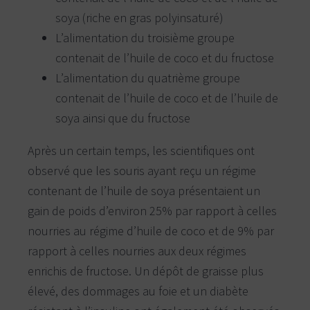
c
soya (riche en gras polyinsaturé)
o
a
L’alimentation du troisième groupe
c
contenait de l’huile de coco et du fructose
h
i
L’alimentation du quatrième groupe
n
contenait de l’huile de coco et de l’huile de
g
soya ainsi que du fructose
a
l
i
Après un certain temps, les scientifiques ont
m
observé que les souris ayant reçu un régime
e
n
contenant de l’huile de soya présentaient un
t
gain de poids d’environ 25% par rapport à celles
a
i
nourries au régime d’huile de coco et de 9% par
r
rapport à celles nourries aux deux régimes
e
enrichis de fructose. Un dépôt de graisse plus
élevé, des dommages au foie et un diabète