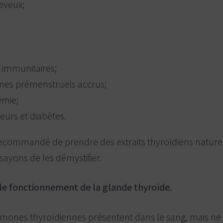
eveux;
;
 immunitaires;
es prémenstruels accrus;
émie;
eurs et diabètes.
t recommandé de prendre des extraits thyroïdiens natu
ssayons de les démystifier.
 le fonctionnement de la glande thyroïde.
ormones thyroïdiennes présentent dans le sang, mais ne