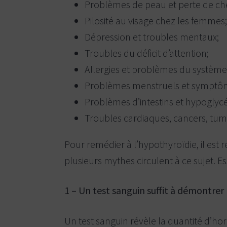
Problèmes de peau et perte de ch
e
,
B
t
Pilosité au visage chez les femmes
l
s
a
Dépression et troubles mentaux;
i
e
n
Troubles du déficit d’attention;
r
v
i
v
Allergies et problèmes du système
l
i
l
Problèmes menstruels et symptôm
e
c
,
Problèmes d’intestins et hypoglyc
e
L
a
s
Troubles cardiaques, cancers, tum
v
d
a
l
e
Pour remédier à l’hypothyroïdie, il es
,
c
M
plusieurs mythes circulent à ce sujet. E
i
o
r
a
a
b
c
1 – Un test sanguin suffit à démontrer
e
h
l
e
i
t
Un test sanguin révèle la quantité d’h
n
l