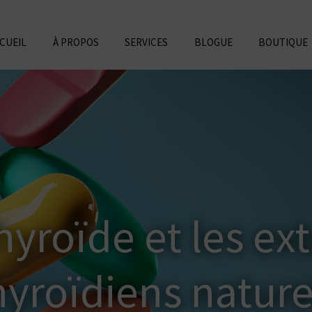
CUEIL
À PROPOS
SERVICES
BLOGUE
BOUTIQUE
hyroïde et les ext
hyroïdiens nature