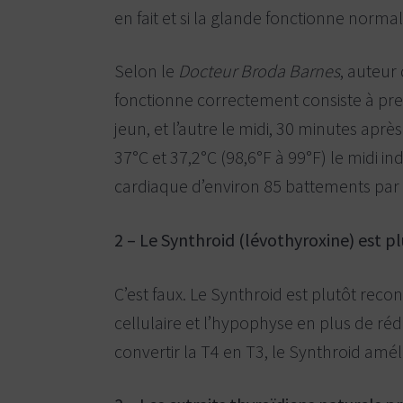
a
en fait et si la glande fonctionne norm
g
r
a
i
v
l
Selon le
Docteur Broda Barnes
, auteur
e
i
-
fonctionne correctement consiste à pren
n
m
o
e
jeun, et l’autre le midi, 30 minutes apr
r
d
n
37°C et 37,2°C (98,6°F à 99°F) le midi
.
t
cardiaque d’environ 85 battements par
a
i
r
2 – Le Synthroid (lévothyroxine) est pl
e
C’est faux. Le Synthroid est plutôt reco
cellulaire et l’hypophyse en plus de ré
convertir la T4 en T3, le Synthroid am