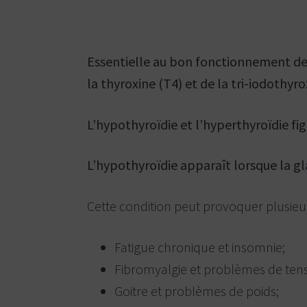
l
e
e
t
m
è
a
r
n
e
Essentielle au bon fonctionnement des 
,
t
B
la thyroxine (T4) et de la tri-iodothyro
s
o
i
)
s
-
b
L’hypothyroïdie et l’hyperthyroïdie f
r
N
i
a
a
n
L’hypothyroïdie apparaît lorsque la gl
t
d
u
,
S
r
Cette condition peut provoquer plusie
t
o
e
-
p
T
Fatigue chronique et insomnie;
a
h
é
t
Fibromyalgie et problèmes de tensi
r
h
è
Goitre et problèmes de poids;
s
e
e