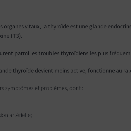
organes vitaux, la thyroïde est une glande endocrine 
xine (T3).
igurent parmi les troubles thyroïdiens les plus fréqu
ande thyroïde devient moins active, fonctionne au ral
urs symptômes et problèmes, dont :
on artérielle;