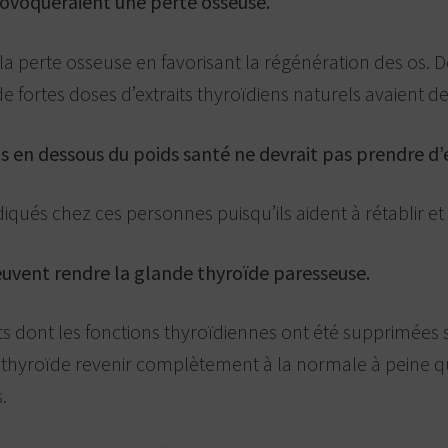
provoqueraient une perte osseuse.
t la perte osseuse en favorisant la régénération des os.
ortes doses d’extraits thyroïdiens naturels avaient d
 en dessous du poids santé ne devrait pas prendre d’e
diqués chez ces personnes puisqu’ils aident à rétablir et s
peuvent rendre la glande thyroïde paresseuse.
 dont les fonctions thyroïdiennes ont été supprimées su
e thyroïde revenir complètement à la normale à peine q
.