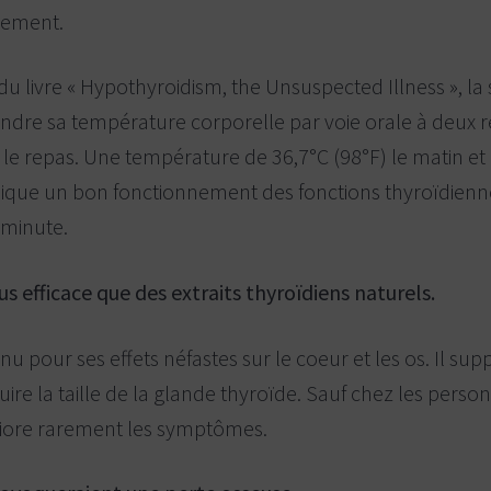
alement.
 du livre « Hypothyroidism, the Unsuspected Illness », la 
dre sa température corporelle par voie orale à deux repr
ès le repas. Une température de 36,7°C (98°F) le matin e
 indique un bon fonctionnement des fonctions thyroïdie
 minute.
us efficace que des extraits thyroïdiens naturels.
nnu pour ses effets néfastes sur le coeur et les os. Il s
duire la taille de la glande thyroïde. Sauf chez les per
éliore rarement les symptômes.