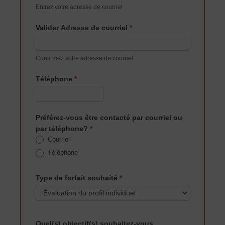
c
Entrez votre adresse de courriel
o
a
Valider Adresse de courriel
*
c
h
i
Confirmez votre adresse de courriel
n
g
Téléphone
*
a
l
i
m
Préférez-vous être contacté par courriel ou
e
par téléphone?
*
n
Courriel
t
Téléphone
a
i
r
Type de forfait souhaité
*
e
Quel(s) objectif(s) souhaitez-vous