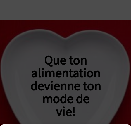
Que ton
alimentation
devienne ton
mode de
vie!