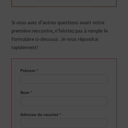
n
a
v
i
t
l
l
u
e
,
Si vous avez d’autres questions avant notre
r
L
a
o
v
première rencontre, n’hésitez pas à remplir le
a
p
l
,
formulaire ci-dessous. Je vous répondrai
a
M
i
t
r
rapidement!
a
h
b
e
e
l
e
e
t
l
t
a
r
Prénom
*
s
i
v
e
e
-
r
n
o
v
r
Nom
*
d
i
.
c
e
s
Adresse de courriel
*
d
e