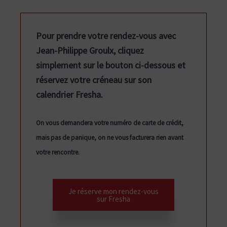
t
p
a
(
a
i
K
r
i
r
g
e
i
s
d
o
i
e
n
a
Pour prendre votre rendez-vous avec
n
é
s
n
n
R
Jean-Philippe Groulx, cliquez
s
o
p
c
s
y
e
simplement sur le bouton ci-dessous et
m
r
i
n
è
r
réservez votre créneau sur son
e
e
i
p
,
C
calendrier Fresha.
B
o
n
a
o
i
s
n
b
c
l
r
On vous demandera votre numéro de carte de crédit,
s
i
a
i
u
n
mais pas de panique, on ne vous facturera rien avant
d
l
,
p
S
votre rencontre.
t
t
e
a
a
-
T
n
h
l
é
t
r
è
e
Je réserve mon rendez-vous
s
s
sur Fresha
e
)
,
B
-
l
a
N
i